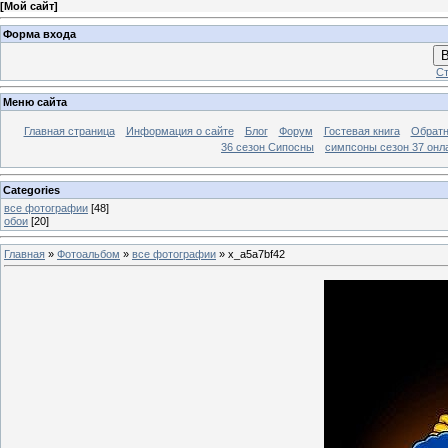
[
Мой сайт
]
Форма входа
В
Ст
Меню сайта
Главная страница
Информация о сайте
Блог
Форум
Гостевая книга
Обратн
36 сезон Сипосны
симпсоны сезон 37 онл
Categories
все фотографии
[48]
обои
[20]
Главная
»
Фотоальбом
»
все фотографии
» x_a5a7bf42