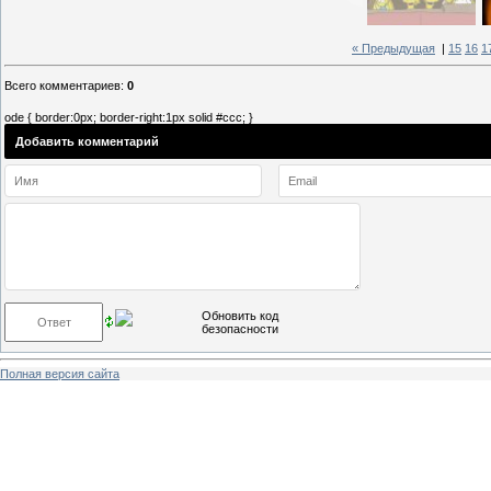
« Предыдущая
|
15
16
1
Всего комментариев
:
0
ode { border:0px; border-right:1px solid #ccc; }
Добавить комментарий
Полная версия сайта