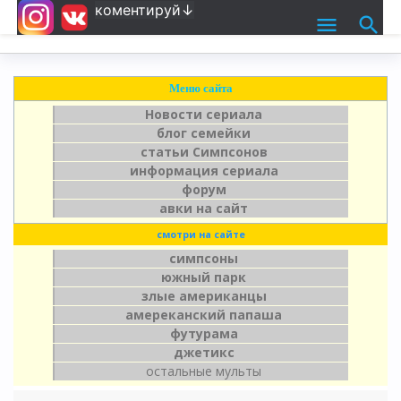
коментируй↓
Меню сайта
Новости сериала
блог семейки
статьи Симпсонов
информация сериала
форум
авки на сайт
смотри на сайте
симпсоны
южный парк
злые американцы
амереканский папаша
футурама
джетикс
остальные мульты