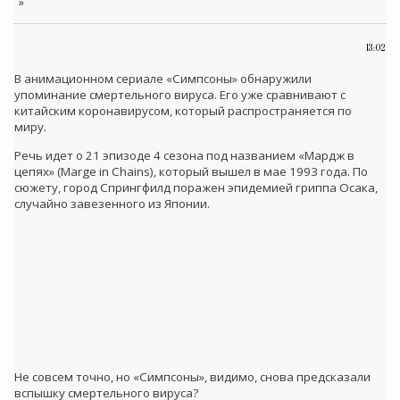
»
13:02
В анимационном сериале «Симпсоны» обнаружили
упоминание смертельного вируса. Его уже сравнивают с
китайским коронавирусом, который распространяется по
миру.
Речь идет о 21 эпизоде 4 сезона под названием «Мардж в
цепях» (Marge in Chains), который вышел в мае 1993 года. По
сюжету, город Спрингфилд поражен эпидемией гриппа Осака,
случайно завезенного из Японии.
Не совсем точно, но «Симпсоны», видимо, снова предсказали
вспышку смертельного вируса?