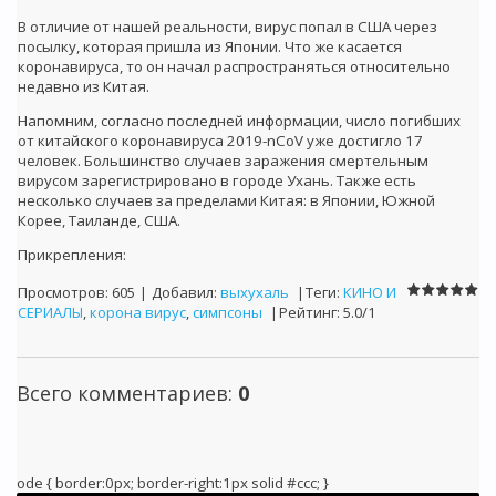
В отличие от нашей реальности, вирус попал в США через
посылку, которая пришла из Японии. Что же касается
коронавируса, то он начал распространяться относительно
недавно из Китая.
Напомним, согласно последней информации, число погибших
от китайского коронавируса 2019-nCoV уже достигло 17
человек. Большинство случаев заражения смертельным
вирусом зарегистрировано в городе Ухань. Также есть
несколько случаев за пределами Китая: в Японии, Южной
Корее, Таиланде, США.
Прикрепления:
Просмотров:
605
|
Добавил:
выхухаль
|
Теги:
КИНО И
СЕРИАЛЫ
,
корона вирус
,
симпсоны
|
Рейтинг:
5.0
/
1
Всего комментариев:
0
ode { border:0px; border-right:1px solid #ccc; }